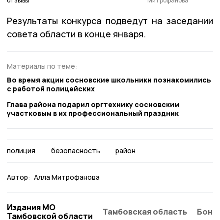
отзывы
Митрофанова
Результаты конкурса подведут на заседании
совета области в конце января.
Материалы по теме:
Во время акции сосновские школьники познакомились
с работой полицейских
Глава района подарил оргтехнику сосновским
участковым в их профессиональный праздник
полиция
безопасность
район
Автор:
Алла Митрофанова
Издания МО
Тамбовская область
Бонд
Тамбовской области