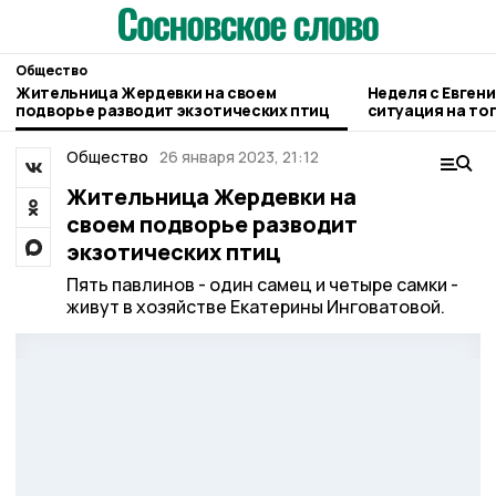
Общество
Жительница Жердевки на своем
Неделя с Евген
подворье разводит экзотических птиц
ситуация на то
городе и приор
Общество
26 января 2023, 21:12
Жительница Жердевки на
своем подворье разводит
экзотических птиц
Пять павлинов - один самец и четыре самки -
живут в хозяйстве Екатерины Инговатовой.