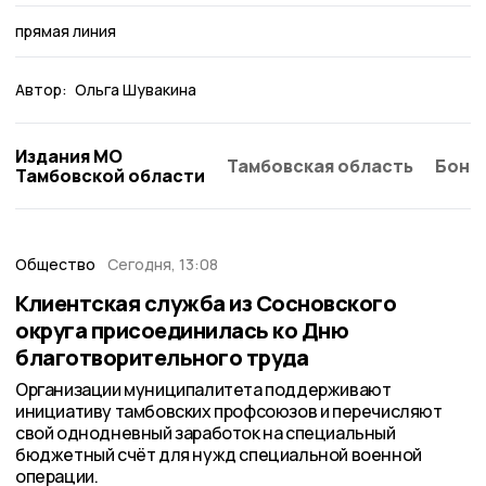
прямая линия
Автор:
Ольга Шувакина
Издания МО
Тамбовская область
Бонд
Тамбовской области
Общество
Сегодня, 13:08
Клиентская служба из Сосновского
округа присоединилась ко Дню
благотворительного труда
Организации муниципалитета поддерживают
инициативу тамбовских профсоюзов и перечисляют
свой однодневный заработок на специальный
бюджетный счёт для нужд специальной военной
операции.