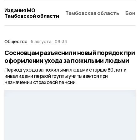
Издания МО
Тамбовская область
Бонд
Тамбовской области
Общество
5 августа , 09:33
Сосновцам разъяснили новый порядок при
оформлении ухода за пожилыми людьми
Период ухода за пожилыми людьми старше 80 лет и
инвалидами первой группы учитывается при
назначении страховой пенсии.