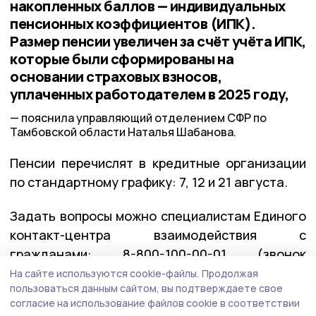
накопленных баллов — индивидуальных
пенсионных коэффициентов (ИПК).
Размер пенсии увеличен за счёт учёта ИПК,
которые были сформированы на
основании страховых взносов,
уплаченных работодателем в 2025 году,
пояснила управляющий отделением СФР по
Тамбовской области Наталья Шабанова.
Пенсии перечислят в кредитные организации
по стандартному графику: 7, 12 и 21 августа.
Задать вопросы можно специалистам Единого
контакт-центра взаимодействия с
гражданами: 8-800-100-00-01 (звонок
бесплатный).
На сайте используются cookie-файлы.
Продолжая
пользоваться данным сайтом, вы подтверждаете свое
согласие на использование файлов cookie в соответствии
пенсия
сфр