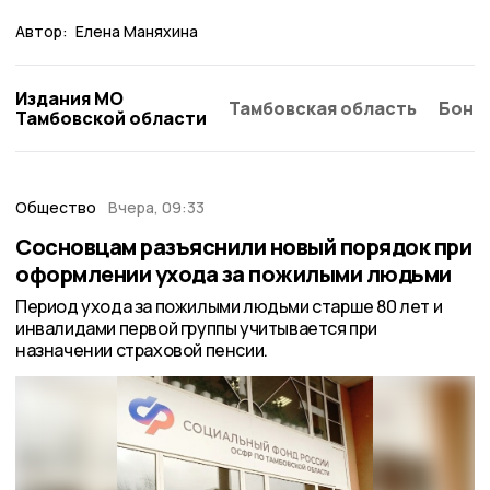
Автор:
Елена Маняхина
Издания МО
Тамбовская область
Бонд
Тамбовской области
Общество
Вчера, 09:33
Сосновцам разъяснили новый порядок при
оформлении ухода за пожилыми людьми
Период ухода за пожилыми людьми старше 80 лет и
инвалидами первой группы учитывается при
назначении страховой пенсии.