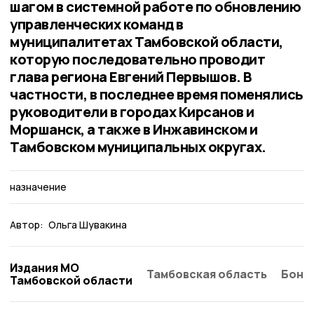
шагом в системной работе по обновлению
управленческих команд в
муниципалитетах Тамбовской области,
которую последовательно проводит
глава региона Евгений Первышов. В
частности, в последнее время поменялись
руководители в городах Кирсанов и
Моршанск, а также в Инжавинском и
Тамбовском муниципальных округах.
назначение
Автор:
Ольга Шувакина
Издания МО
Тамбовская область
Бонд
Тамбовской области