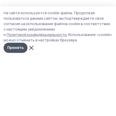
Общество
Сегодня, 13:08
На сайте используются cookie-файлы.
Продолжая
Клиентская служба из Сосновского
пользоваться данным сайтом, вы подтверждаете свое
округа присоединилась ко Дню
согласие на использование файлов cookie в соответствии
с настоящим уведомлением
благотворительного труда
и
Политикой конфиденциальности.
Использование «cookie»
Организации муниципалитета поддерживают
можно отменить в настройках браузера.
инициативу тамбовских профсоюзов и перечисляют
Принять
свой однодневный заработок на специальный
бюджетный счёт для нужд специальной военной
операции.