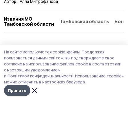
Автор:
Алла Митрофанова
Издания МО
Тамбовская область
Бонд
Тамбовской области
Общество
4 августа , 09:26
На сайте используются cookie-файлы.
Продолжая
Работающим сосновским пенсионерам
пользоваться данным сайтом, вы подтверждаете свое
напомнили о перерасчёте страховых
согласие на использование файлов cookie в соответствии
с настоящим уведомлением
пенсий в августе
и
Политикой конфиденциальности.
Использование «cookie»
Перерасчёт зависит от зарплаты пенсионера.
можно отменить в настройках браузера.
Принять