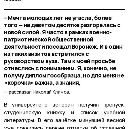
– Мечта молодых лет не угасла, более
того — на девятом десятке разгорелась с
новой силой. Я часто в рамках военно-
патриотической общественной
деятельности посещал Воронеж. И в один
из таких визитов встретился с
руководством вуза. Там к моей просьбе
отнеслись с пониманием. Я, конечно, не
получу диплом гособразца, но для меня не
«корочка» важна, а знания,
рассказал Николай Климов.
В университете ветеран получил пропуск,
студенческую книжку и список учебной
литературы. В его зачётке минувшей весной
уже появились первые отметки об успешной