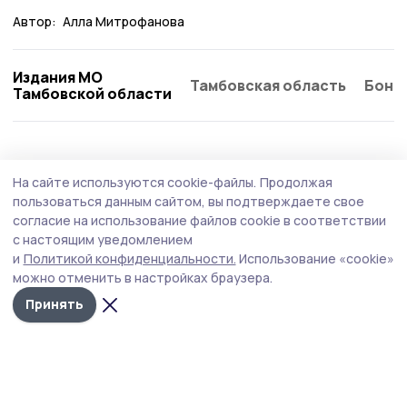
Автор:
Алла Митрофанова
Издания МО
Тамбовская область
Бонд
Тамбовской области
Общество
4 августа , 09:26
На сайте используются cookie-файлы.
Продолжая
Работающим сосновским пенсионерам
пользоваться данным сайтом, вы подтверждаете свое
напомнили о перерасчёте страховых
согласие на использование файлов cookie в соответствии
с настоящим уведомлением
пенсий в августе
и
Политикой конфиденциальности.
Использование «cookie»
Перерасчёт зависит от зарплаты пенсионера.
можно отменить в настройках браузера.
Принять