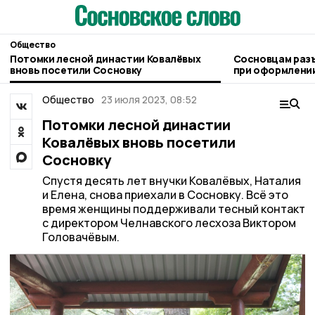
Общество
Потомки лесной династии Ковалёвых
Сосновцам раз
вновь посетили Сосновку
при оформлении
людьми
Общество
23 июля 2023, 08:52
Потомки лесной династии
Ковалёвых вновь посетили
Сосновку
Спустя десять лет внучки Ковалёвых, Наталия
и Елена, снова приехали в Сосновку. Всё это
время женщины поддерживали тесный контакт
с директором Челнавского лесхоза Виктором
Головачёвым.