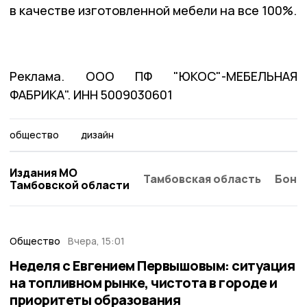
в качестве изготовленной мебели на все 100%.
Реклама. ООО ПФ "ЮКОС"-МЕБЕЛЬНАЯ
ФАБРИКА". ИНН 5009030601
общество
дизайн
Издания МО
Тамбовская область
Бонд
Тамбовской области
Общество
Вчера, 15:01
Неделя с Евгением Первышовым: ситуация
на топливном рынке, чистота в городе и
приоритеты образования