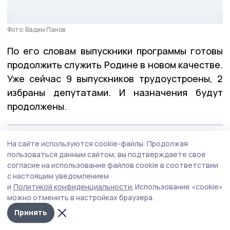
Фото: Вадим Панов
По его словам выпускники программы готовы
продолжить служить Родине в новом качестве.
Уже сейчас 9 выпускников трудоустроены, 2
избраны депутатами. И назначения будут
продолжены.
— Хочу поблагодарить всех создателей нашей
На сайте используются cookie-файлы.
Продолжая
пользоваться данным сайтом, вы подтверждаете свое
программы, экспертов и наставников, членов
согласие на использование файлов cookie в соответствии
Общественного совета. Благодаря им ребята
с настоящим уведомлением
не только получили всю необходимую
и
Политикой конфиденциальности.
Использование «cookie»
информацию, но и приобрели ценный
можно отменить в настройках браузера.
практический опыт, — отметил губернатор.
Принять