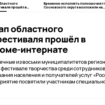
областного
Временно исполнять полномочия г
иваля прошёл в
Сосновского округа возложили на
-интернате
Сергея Попова
ап областного
фестиваля прошёл в
оме-интернате
печные из восьми муниципалитетов регио
а фестивале творчества среди сотруднико
ния населения и получателей услуг «Рос
роприятие посвятили участникам специальн