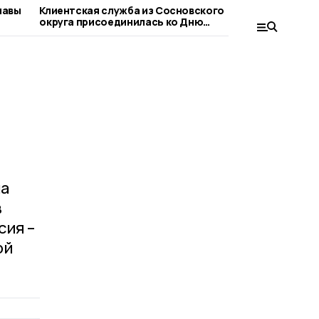
лавы
Клиентская служба из Сосновского
Сосновца
округа присоединилась ко Дню
при оформ
благотворительного труда
людьми
на
в
сия –
ой