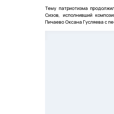
Тему патриотизма продолжи
Сизов, исполнивший композ
Пичаево Оксана Гусляева с пе