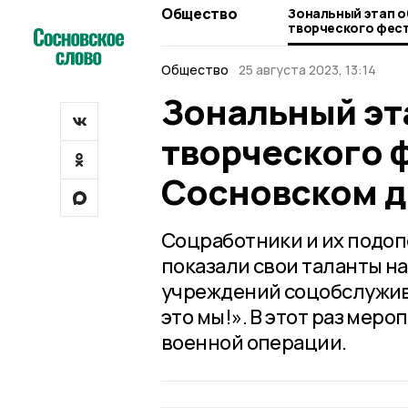
Общество
Зональный этап 
творческого фест
Сосновском доме
Общество
25 августа 2023, 13:14
Зональный эт
творческого 
Сосновском д
Соцработники и их подо
показали свои таланты н
учреждений соцобслужива
это мы!». В этот раз ме
военной операции.