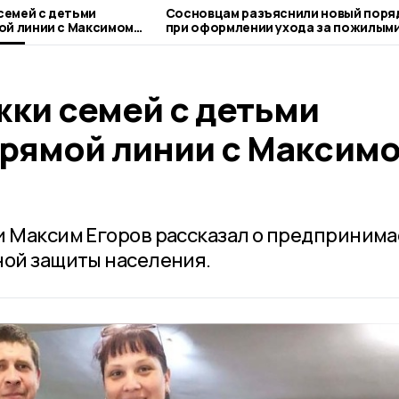
семей с детьми
Сосновцам разъяснили новый поря
ии с Максимом
при оформлении ухода за пожилым
людьми
ки семей с детьми
Прямой линии с Максим
и Максим Егоров рассказал о предприним
ной защиты населения.