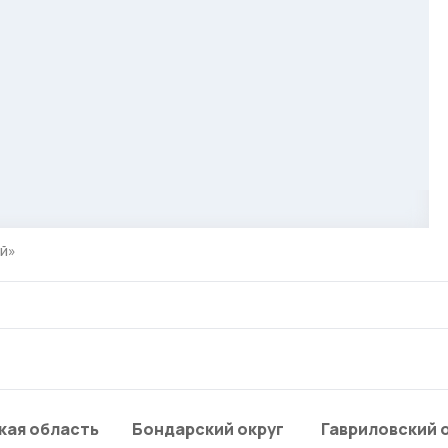
ий»
кая область
Бондарский округ
Гавриловский 