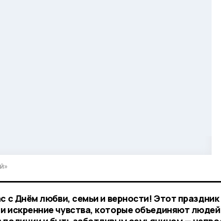
ий»
с с Днём любви, семьи и верности! Этот праздник
и искренние чувства, которые объединяют людей
 полиции и быть заботливым семьянином — непро