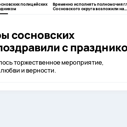
основских полицейских
Временно исполнять полномочия г
здником
Сосновского округа возложили на
Сергея Попова
ы сосновских
поздравили с праздник
ялось торжественное мероприятие,
любви и верности.