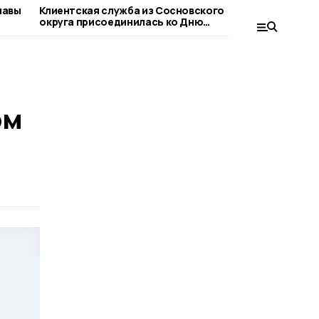
лавы
Клиентская служба из Сосновского
Сосновца
округа присоединилась ко Дню
при оформ
благотворительного труда
людьми
ом