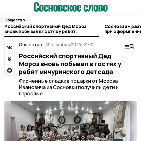
Общество
Российский спортивный Дед Мороз
Сосновцам раз
вновь побывал в гостях у ребят
при оформлении
мичуринского детсада
людьми
Общество
30 декабря 2025, 21:31
Российский спортивный Дед
Мороз вновь побывал в гостях у
ребят мичуринского детсада
Фирменные сладкие подарки от Мороза
Ивановича из Сосновки получили дети и
взрослые.