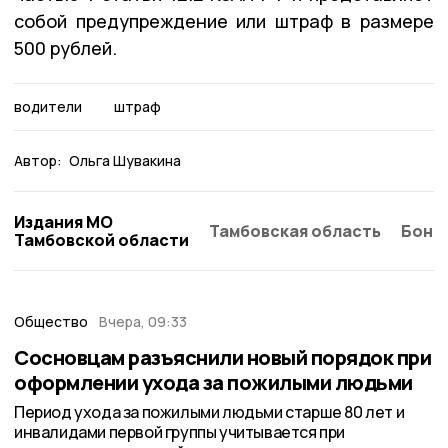
собой предупреждение или штраф в размере
500 рублей.
водители
штраф
Автор:
Ольга Шувакина
Издания МО
Тамбовская область
Бонд
Тамбовской области
Общество
Вчера, 09:33
Сосновцам разъяснили новый порядок при
оформлении ухода за пожилыми людьми
Период ухода за пожилыми людьми старше 80 лет и
инвалидами первой группы учитывается при