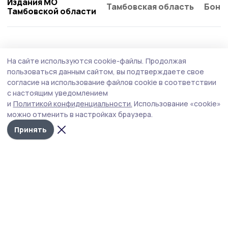
Издания МО
Тамбовская область
Бонд
Тамбовской области
Общество
4 августа , 09:26
На сайте используются cookie-файлы.
Продолжая
Работающим сосновским пенсионерам
пользоваться данным сайтом, вы подтверждаете свое
напомнили о перерасчёте страховых
согласие на использование файлов cookie в соответствии
с настоящим уведомлением
пенсий в августе
и
Политикой конфиденциальности.
Использование «cookie»
Перерасчёт зависит от зарплаты пенсионера.
можно отменить в настройках браузера.
Принять