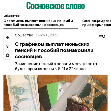
Общество
С графиком выплат июньских пенсий и
Сосновцам раз
пособий познакомили сосновцев
при оформлении
людьми
Общество
3 июня , 20:51
С графиком выплат июньских
пенсий и пособий познакомили
сосновцев
Зачисление пенсий в первом месяце лета
будет производиться 5, 11 и 22 числа.