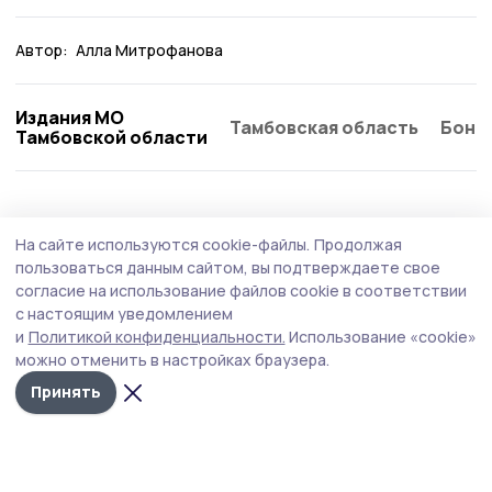
Автор:
Алла Митрофанова
Издания МО
Тамбовская область
Бонд
Тамбовской области
Общество
4 августа , 09:26
На сайте используются cookie-файлы.
Продолжая
Работающим сосновским пенсионерам
пользоваться данным сайтом, вы подтверждаете свое
напомнили о перерасчёте страховых
согласие на использование файлов cookie в соответствии
с настоящим уведомлением
пенсий в августе
и
Политикой конфиденциальности.
Использование «cookie»
Перерасчёт зависит от зарплаты пенсионера.
можно отменить в настройках браузера.
Принять