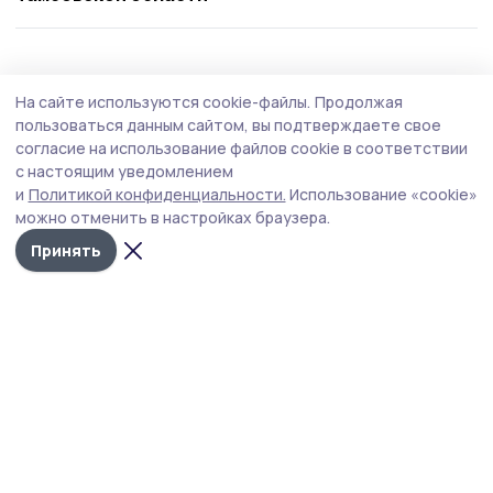
Общество
4 августа , 09:26
На сайте используются cookie-файлы.
Продолжая
Работающим сосновским пенсионерам
пользоваться данным сайтом, вы подтверждаете свое
напомнили о перерасчёте страховых
согласие на использование файлов cookie в соответствии
с настоящим уведомлением
пенсий в августе
и
Политикой конфиденциальности.
Использование «cookie»
Перерасчёт зависит от зарплаты пенсионера.
можно отменить в настройках браузера.
Принять