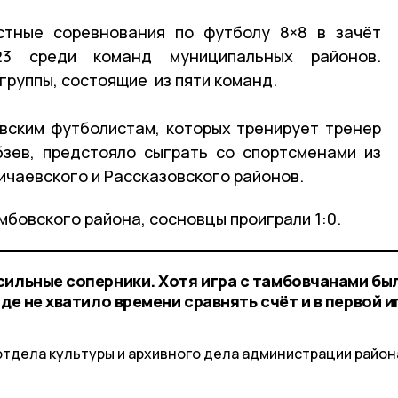
стные соревнования по футболу 8×8 в зачёт
23 среди команд муниципальных районов.
группы, состоящие из пяти команд.
вским футболистам, которых тренирует тренер
зев, предстояло сыграть со спортсменами из
ичаевского и Рассказовского районов.
мбовского района, сосновцы проиграли 1:0.
сильные соперники. Хотя игра с тамбовчанами был
де не хватило времени сравнять счёт и в первой и
отдела культуры и архивного дела администрации район