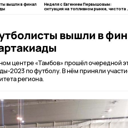
ты вышли в финал
Неделя с Евгением Первышовым:
ады
ситуация на топливном рынке, чистота 
городе и приоритеты образования
утболисты вышли в фин
артакиады
ном центре «Тамбов» прошёл очередной э
ы-2023 по футболу. В нём приняли участи
итета региона.