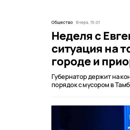
Общество
Вчера, 15:01
Неделя с Евг
ситуация на т
городе и при
Губернатор держит на ко
порядок с мусором в Тамб