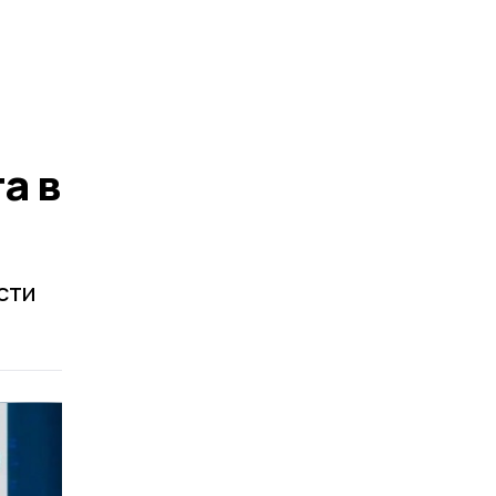
а в
сти