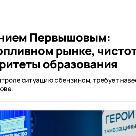
ением Первышовым:
опливном рынке, чистот
оритеты образования
нтроле ситуацию с бензином, требует наве
ове.