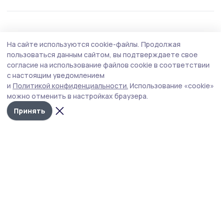
Спорт
28 июля , 16:15
На сайте используются cookie-файлы.
Продолжая
Темы энергетики, дорог и
пользоваться данным сайтом, вы подтверждаете свое
благоустройства больше всего волновали
согласие на использование файлов cookie в соответствии
с настоящим уведомлением
тамбовчан
и
Политикой конфиденциальности.
Использование «cookie»
Вопросы и жалобы жители региона оставляли в
можно отменить в настройках браузера.
комментариях и личных сообщениях официальных
Принять
страниц органов власти и госучреждений.