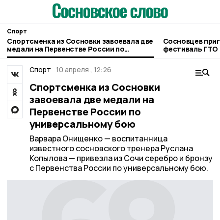
Спорт
Спортсменка из Сосновки завоевала две
Сосновцев при
медали на Первенстве России по
фестиваль ГТО 
универсальному бою
спортсменов
Спорт
10 апреля , 12:26
Спортсменка из Сосновки
завоевала две медали на
Первенстве России по
универсальному бою
Варвара Онищенко — воспитанница
известного сосновского тренера Руслана
Копылова — привезла из Сочи серебро и бронзу
с Первенства России по универсальному бою.