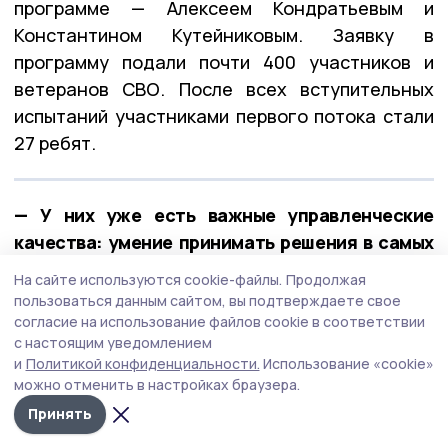
программе — Алексеем Кондратьевым и
Константином Кутейниковым. Заявку в
программу подали почти 400 участников и
ветеранов СВО. После всех вступительных
испытаний участниками первого потока стали
27 ребят.
— У них уже есть важные управленческие
качества: умение принимать решения в самых
сложных ситуациях, брать на себя
На сайте используются cookie-файлы.
Продолжая
ответственность и работать в команде. А
пользоваться данным сайтом, вы подтверждаете свое
обучение в рамках «Героев Тамбовщины» дало
согласие на использование файлов cookie в соответствии
с настоящим уведомлением
новые знания, навыки и умения, — отметил
и
Политикой конфиденциальности.
Использование «cookie»
Евгений Первышов.
можно отменить в настройках браузера.
Принять