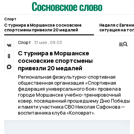
Спорт
С турнира в Моршанске сосновские
Неделя с Евген
спортсмены привезли 20 медалей
ситуация на то
городе и приор
Спорт
31 мая , 09:03
С турнира в Моршанске
сосновские спортсмены
привезли 20 медалей
Региональная физкультурно-спортивная
общественная организация «Спортивная
федерация универсального боя» провела в
городе Моршанске учебно-тренировочный
ковер, посвященный прошедшему Дню Победы
и памяти участника СВО Николая Сафонова —
воспитанника клуба «Коловрат».