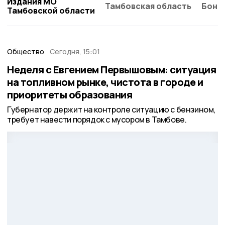
Издания МО
Тамбовская область
Бонд
Тамбовской области
Общество
Сегодня, 15:01
Неделя с Евгением Первышовым: ситуация
на топливном рынке, чистота в городе и
приоритеты образования
Губернатор держит на контроле ситуацию с бензином,
требует навести порядок с мусором в Тамбове.