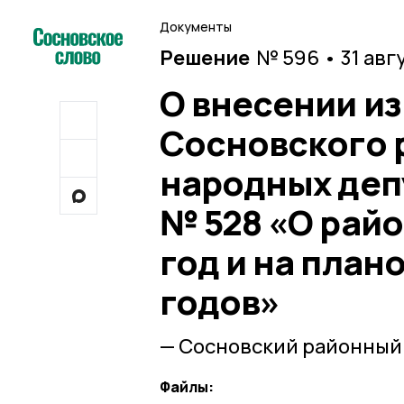
Документы
Решение
№ 596 • 31 авг
О внесении и
Сосновского 
народных депу
№ 528 «О рай
год и на план
годов»
— Сосновский районный
Файлы: