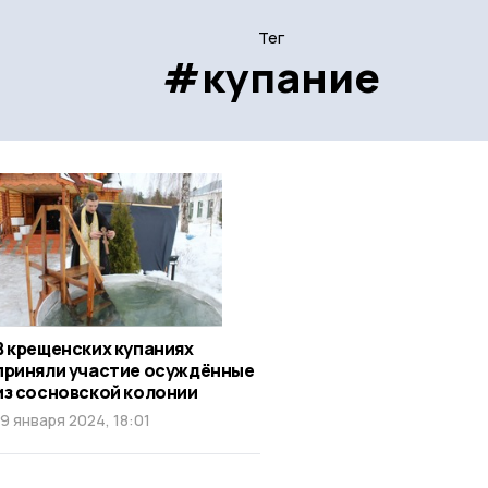
Тег
#купание
В крещенских купаниях
приняли участие осуждённые
из сосновской колонии
19 января 2024, 18:01