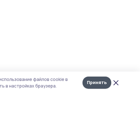
использование файлов cookie в
Принять
ь в настройках браузера.
итика конфиденциальности
т содержит сервисы, использующие
kies. Продолжая пользоваться данным
том, вы подтверждаете свое согласие на
льзование файлов cookie в соответствии с
тоящим уведомлением и Политикой
иденциальности. Использование «cookie»