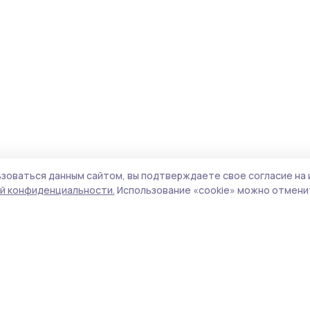
зоваться данным сайтом, вы подтверждаете свое согласие на 
й конфиденциальности.
Использование «cookie» можно отменит
Учредитель и издатель:
ООО «Издательский
Пол
дом «Тамбов»
Сай
Адрес редакции:
392000, Тамбовская обл.,
coo
г.Тамбов, ш. Моршанское, д.14а
сай
Номер телефона редакции:
8 (4752) 45-05-
испо
76
нас
Электронная почта редакции:
конф