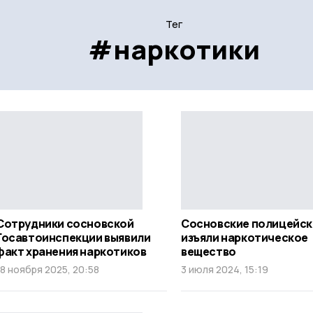
Тег
#наркотики
Сотрудники сосновской
Сосновские полицейск
Госавтоинспекции выявили
изъяли наркотическое
факт хранения наркотиков
вещество
18 ноября 2025, 20:58
3 июля 2024, 15:19