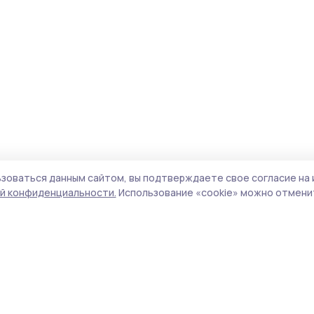
зоваться данным сайтом, вы подтверждаете свое согласие на 
й конфиденциальности.
Использование «cookie» можно отменит
Учредитель и издатель:
ООО «Издательский
Пол
дом «Тамбов»
Сай
Адрес редакции:
392000, Тамбовская обл.,
coo
г.Тамбов, ш. Моршанское, д.14а
сай
Номер телефона редакции:
8 (4752) 45-05-
испо
76
нас
Электронная почта редакции:
конф