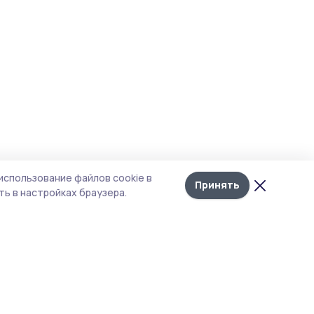
использование файлов cookie в
Принять
ь в настройках браузера.
итика конфиденциальности
т содержит сервисы, использующие
kies. Продолжая пользоваться данным
том, вы подтверждаете свое согласие на
льзование файлов cookie в соответствии с
тоящим уведомлением и Политикой
иденциальности. Использование «cookie»