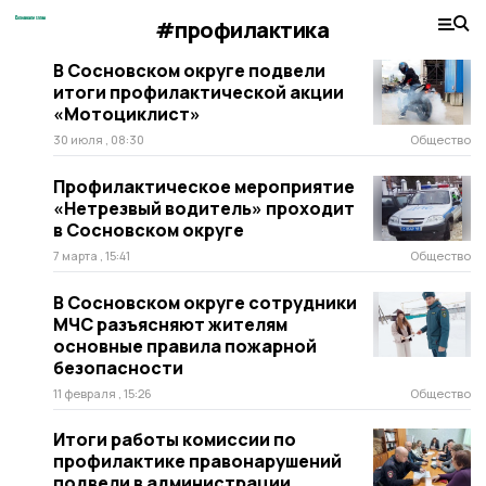
#профилактика
В Сосновском округе подвели
итоги профилактической акции
«Мотоциклист»
30 июля , 08:30
Общество
Профилактическое мероприятие
«Нетрезвый водитель» проходит
в Сосновском округе
7 марта , 15:41
Общество
В Сосновском округе сотрудники
МЧС разъясняют жителям
основные правила пожарной
безопасности
11 февраля , 15:26
Общество
Итоги работы комиссии по
профилактике правонарушений
подвели в администрации