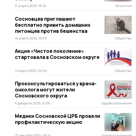
17 марта 2025, 18:24
Экология
Сосновцев приглашают
бесплатно привить домашних
питомцев против бешенства
16 марта 2025, 15:09
Общество
Акция «Чистое поколение»
стартовала в Сосновском округе
11 марта 2025, 09:04
Общество
Проконсультироваться у врача-
онколога могут жители
Сосновского округа
6 февраля 2025, 14:36
Здравоохранение
Медики Сосновской ЦРБ провели
профилактическую акцию
21 декабря 2024, 09:14
Здравоохранение