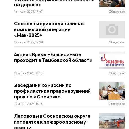
на дорогах
14 июля 2025, 17:47
Общество
Сосновцы присоединились к
комплексной операции
«Мак-2025»
14 июля 2025, 12:29
Общество
Акция «Время НЕзависимых»
проходит в Тамбовской области
18 июня 2025, 21:16
Общество
Заседании комиссии по
профилактике правонарушений
прошло в Сосновке
10 июня 2025, 15:18
Общество
Лесоводы в Сосновском округе
готовятся к пожароопасному
сезону