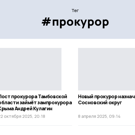
Тег
#прокурор
Пост прокурора Тамбовской
Новый прокурор назнач
области займёт зампрокурора
Сосновский округ
Крыма Андрей Кулагин
22 октября 2025, 20:18
8 апреля 2025, 09:14