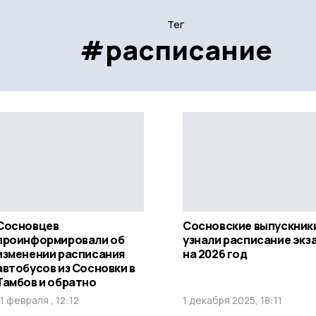
Тег
#расписание
Сосновцев
Сосновские выпускник
проинформировали об
узнали расписание экз
изменении расписания
на 2026 год
автобусов из Сосновки в
Тамбов и обратно
11 февраля , 12:12
1 декабря 2025, 18:11