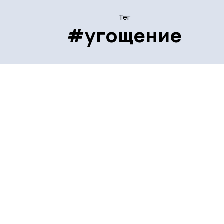
Тег
#угощение