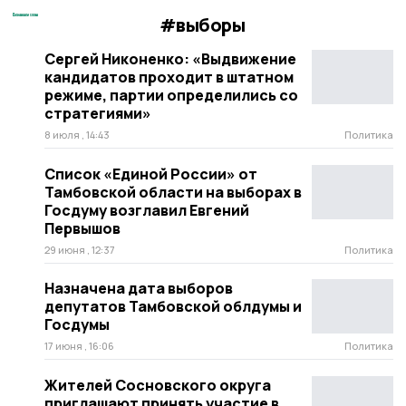
#выборы
Сергей Никоненко: «Выдвижение
кандидатов проходит в штатном
режиме, партии определились со
стратегиями»
8 июля , 14:43
Политика
Список «Единой России» от
Тамбовской области на выборах в
Госдуму возглавил Евгений
Первышов
29 июня , 12:37
Политика
Назначена дата выборов
депутатов Тамбовской облдумы и
Госдумы
17 июня , 16:06
Политика
Жителей Сосновского округа
приглашают принять участие в