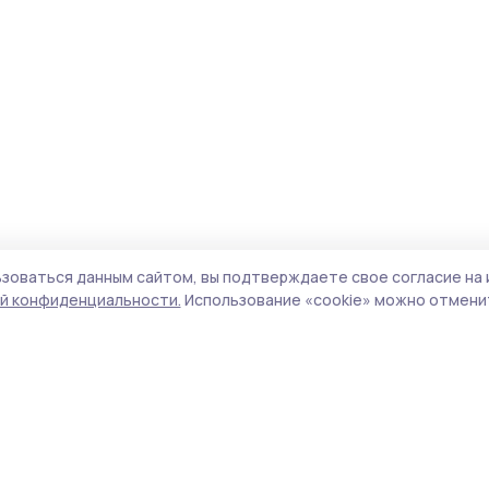
зоваться данным сайтом, вы подтверждаете свое согласие на 
й конфиденциальности.
Использование «cookie» можно отменит
Учредитель и издатель:
ООО «Издательский
Пол
дом «Тамбов»
Сай
Адрес редакции:
392000, Тамбовская обл.,
coo
г.Тамбов, ш. Моршанское, д.14а
сай
Номер телефона редакции:
8 (4752) 45-05-
испо
76
нас
Электронная почта редакции:
конф