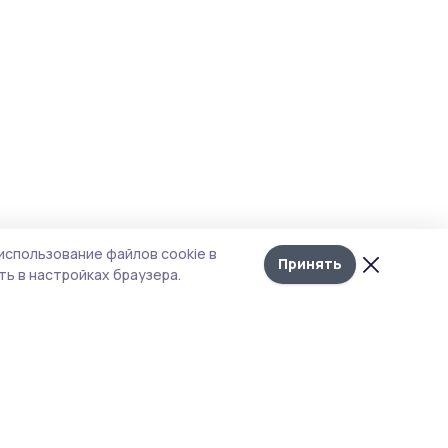
использование файлов cookie в
Принять
ь в настройках браузера.
итика конфиденциальности
т содержит сервисы, использующие
kies. Продолжая пользоваться данным
том, вы подтверждаете свое согласие на
льзование файлов cookie в соответствии с
тоящим уведомлением и Политикой
иденциальности. Использование «cookie»