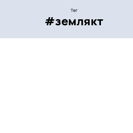
Тег
#землякт