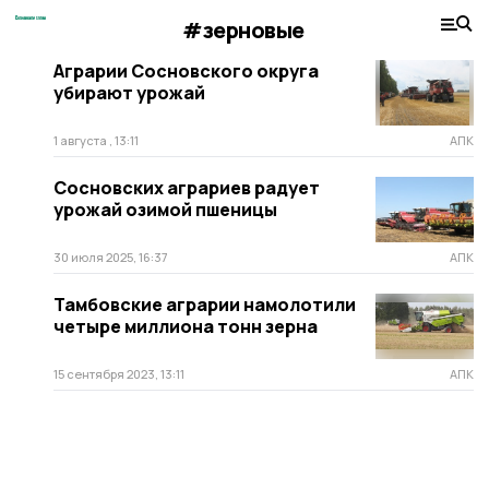
#зерновые
Аграрии Сосновского округа
убирают урожай
1 августа , 13:11
АПК
Сосновских аграриев радует
урожай озимой пшеницы
30 июля 2025, 16:37
АПК
Тамбовские аграрии намолотили
четыре миллиона тонн зерна
15 сентября 2023, 13:11
АПК