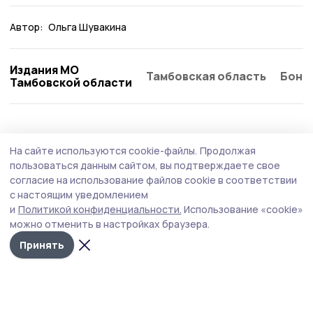
Автор:
Ольга Шувакина
Издания МО
Тамбовская область
Бонд
Тамбовской области
АПК
27 июля , 09:44
На сайте используются cookie-файлы.
Продолжая
Фермеров из Сосновского округа
пользоваться данным сайтом, вы подтверждаете свое
приглашают принять участие в фестивале
согласие на использование файлов cookie в соответствии
с настоящим уведомлением
«Вкусы России»
и
Политикой конфиденциальности.
Использование «cookie»
Мероприятие пройдёт 5 и 6 сентября 2026 года в
можно отменить в настройках браузера.
городе Нальчике.
Принять