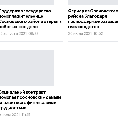
Поддержка государства
Фермер из Сосновског
помогла жительнице
района благодаря
Сосновского района открыть
господдержке развива
собственное дело
пчеловодство
22 августа 2021, 08:22
26 июля 2021, 16:52
Социальный контракт
помогает сосновским семьям
справиться с финансовыми
трудностями
9 июля 2021, 11:45