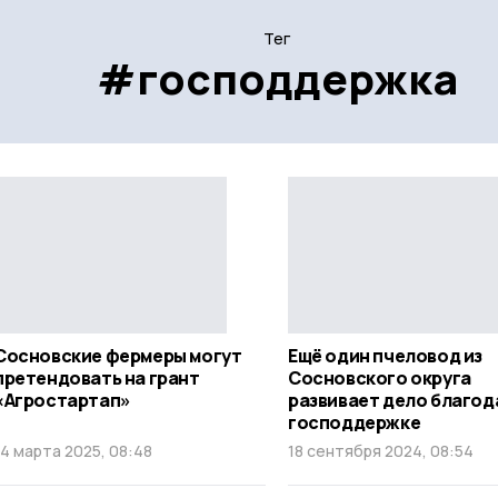
Тег
#господдержка
Сосновские фермеры могут
Ещё один пчеловод из
претендовать на грант
Сосновского округа
«Агростартап»
развивает дело благод
господдержке
14 марта 2025, 08:48
18 сентября 2024, 08:54