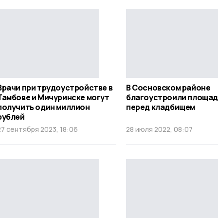
Врачи при трудоустройстве в
В Сосновском районе
Тамбове и Мичуринске могут
благоустроили площад
получить один миллион
перед кладбищем
рублей
27 сентября 2023, 18:06
28 июля 2022, 08:07