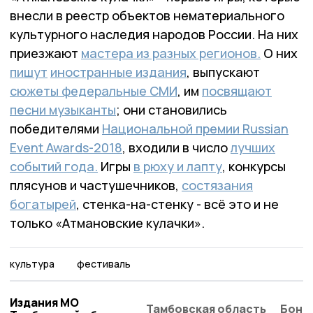
внесли в реестр объектов нематериального
культурного наследия народов России. На них
приезжают
мастера из разных регионов.
О них
пишут
иностранные издания
, выпускают
сюжеты федеральные СМИ
, им
посвящают
песни музыканты
; они становились
победителями
Национальной премии Russian
Event Awards-2018
, входили в число
лучших
событий года.
Игры
в рюху и лапту
, конкурсы
плясунов и частушечников,
состязания
богатырей
, стенка-на-стенку - всё это и не
только «Атмановские кулачки».
культура
фестиваль
Издания МО
Тамбовская область
Бонд