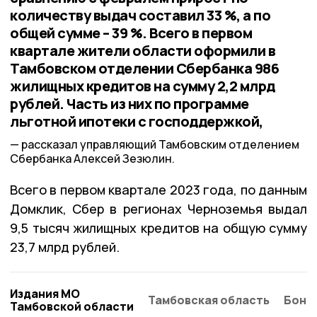
количеству выдач составил 33 %, а по
общей сумме – 39 %. Всего в первом
квартале жители области оформили в
Тамбовском отделении Сбербанка 986
жилищных кредитов на сумму 2,2 млрд
рублей. Часть из них по программе
льготной ипотеки с господдержкой,
рассказал управляющий Тамбовским отделением
Сбербанка Алексей Зезюлин.
Всего в первом квартале 2023 года, по данным
Домклик, Сбер в регионах Черноземья выдал
9,5 тысяч жилищных кредитов на общую сумму
23,7 млрд рублей.
Издания МО
Тамбовская область
Бонд
Тамбовской области