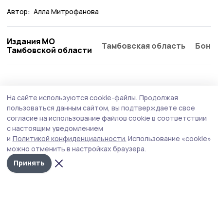
Автор:
Алла Митрофанова
Издания МО
Тамбовская область
Бонд
Тамбовской области
Образование
3 августа , 15:16
На сайте используются cookie-файлы.
Продолжая
Итоги единого государственного
пользоваться данным сайтом, вы подтверждаете свое
экзамена обсудили в Правительстве
согласие на использование файлов cookie в соответствии
с настоящим уведомлением
Тамбовской области
и
Политикой конфиденциальности.
Использование «cookie»
Средние баллы тамбовских выпускников по
можно отменить в настройках браузера.
большинству предметов оказались выше
Принять
общероссийских.