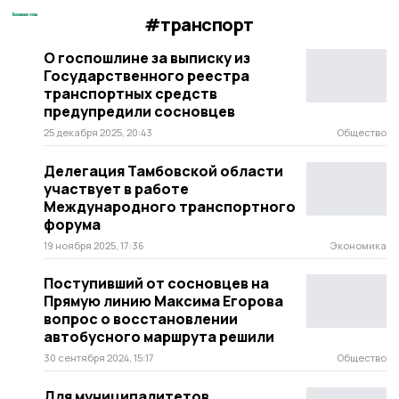
#транспорт
О госпошлине за выписку из
Государственного реестра
транспортных средств
предупредили сосновцев
25 декабря 2025, 20:43
Общество
Делегация Тамбовской области
участвует в работе
Международного транспортного
форума
19 ноября 2025, 17:36
Экономика
Поступивший от сосновцев на
Прямую линию Максима Егорова
вопрос о восстановлении
автобусного маршрута решили
30 сентября 2024, 15:17
Общество
Для муниципалитетов