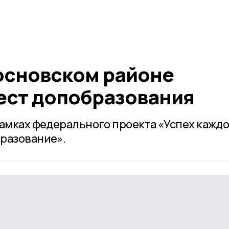
Сосновском районе
мест допобразования
рамках федерального проекта «Успех кажд
разование».