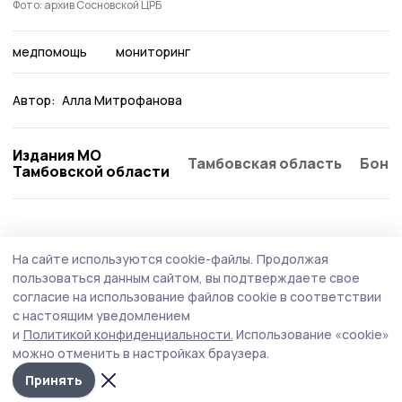
Фото: архив Сосновской ЦРБ
медпомощь
мониторинг
Автор:
Алла Митрофанова
Издания МО
Тамбовская область
Бонд
Тамбовской области
Здравоохранение
8 августа , 09:22
На сайте используются cookie-файлы.
Продолжая
Новое оборудование для обследования
пользоваться данным сайтом, вы подтверждаете свое
беременных появилось в Сосновской ЦРБ
согласие на использование файлов cookie в соответствии
с настоящим уведомлением
Два фетальных монитора установили в отделении
и
Политикой конфиденциальности.
Использование «cookie»
женской консультации поликлиники и
можно отменить в настройках браузера.
гинекологическом отделении стационара.
Принять