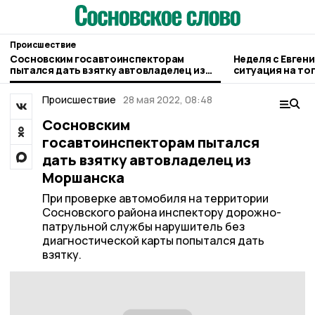
Происшествие
Cосновским госавтоинспекторам
Неделя с Евген
пытался дать взятку автовладелец из
ситуация на то
Моршанска
городе и приор
Происшествие
28 мая 2022, 08:48
Cосновским
госавтоинспекторам пытался
дать взятку автовладелец из
Моршанска
При проверке автомобиля на территории
Сосновского района инспектору дорожно-
патрульной службы нарушитель без
диагностической карты попытался дать
взятку.