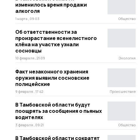
изменилось время продажи
алкоголя
1 марта , 09:03
Общество
Об ответственности за
произрастание ясенелистного
клёна на участке узнали
сосновцы
10 февраля , 21:09
Экология
Факт незаконного хранения
оружия выявили сосновские
полицейские
9 февраля , 17:42
Происшествие
В Тамбовской области будут
поощрять за сообщения о пьяных
водителях
3 февраля , 09:21
Общество
В Тамбовской области сократят