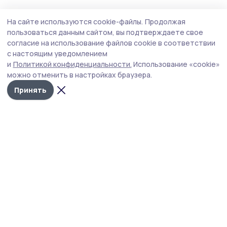
Общество
Вчера, 13:08
На сайте используются cookie-файлы.
Продолжая
Клиентская служба из Сосновского
пользоваться данным сайтом, вы подтверждаете свое
округа присоединилась ко Дню
согласие на использование файлов cookie в соответствии
с настоящим уведомлением
благотворительного труда
и
Политикой конфиденциальности.
Использование «cookie»
Организации муниципалитета поддерживают
можно отменить в настройках браузера.
инициативу тамбовских профсоюзов и перечисляют
Принять
свой однодневный заработок на специальный
бюджетный счёт для нужд специальной военной
операции.