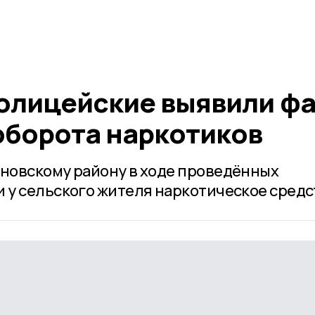
олицейские выявили фа
оборота наркотиков
новскому району в ходе проведённых
у сельского жителя наркотическое средс