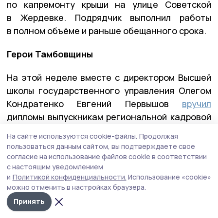
по капремонту крыши на улице Советской
в Жердевке. Подрядчик выполнил работы
в полном объёме и раньше обещанного срока.
Герои Тамбовщины
На этой неделе вместе с директором Высшей
школы государственного управления Олегом
Кондратенко Евгений Первышов
вручил
дипломы выпускникам региональной кадровой
программы «Герои Тамбовщины». Эта
На сайте используются cookie-файлы.
Продолжая
программа разрабатывалась по инициативе
пользоваться данным сайтом, вы подтверждаете свое
Евгения Первышова — выпускника
согласие на использование файлов cookie в соответствии
с настоящим уведомлением
федеральной программы «Время героев», и
и
Политикой конфиденциальности.
Использование «cookie»
реализовывалась вместе с его коллегами по
можно отменить в настройках браузера.
программе — Алексеем Кондратьевым и
Принять
Константином Кутейниковым. Заявку в