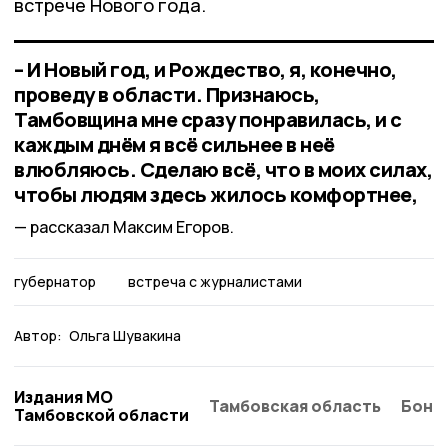
встрече Нового года.
– И Новый год, и Рождество, я, конечно,
проведу в области. Признаюсь,
Тамбовщина мне сразу понравилась, и с
каждым днём я всё сильнее в неё
влюбляюсь. Сделаю всё, что в моих силах,
чтобы людям здесь жилось комфортнее,
рассказал Максим Егоров.
губернатор
встреча с журналистами
Автор:
Ольга Шувакина
Издания МО
Тамбовская область
Бонд
Тамбовской области