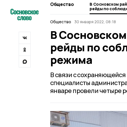
Общество
В Сосновском ра
рейды по соблюд
режима
Общество
30 января 2022, 08:18
В Сосновском
рейды по соб
режима
В связи с сохраняющейс
специалисты администра
январе провели четыре р