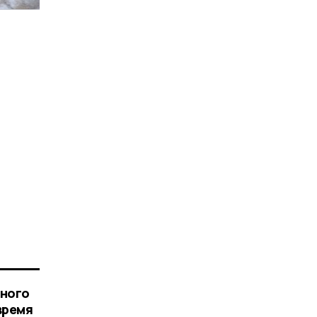
чного
время