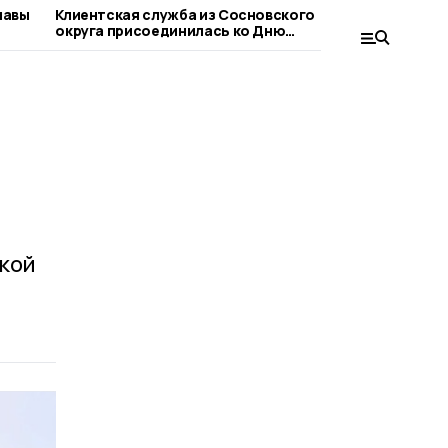
лавы
Клиентская служба из Сосновского
Сосновца
округа присоединилась ко Дню
при оформ
благотворительного труда
людьми
вкой