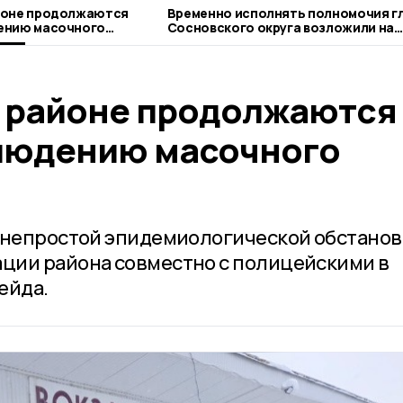
йоне продолжаются
Временно исполнять полномочия г
ению масочного
Сосновского округа возложили на
Сергея Попова
 районе продолжаются
людению масочного
я непростой эпидемиологической обстано
ции района совместно с полицейскими в
ейда.