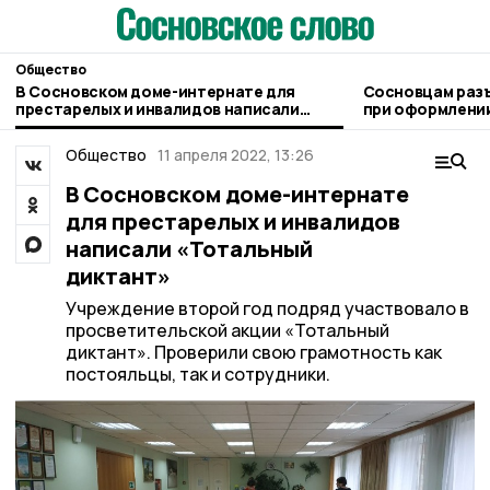
Общество
В Сосновском доме-интернате для
Сосновцам раз
престарелых и инвалидов написали
при оформлении
«Тотальный диктант»
людьми
Общество
11 апреля 2022, 13:26
В Сосновском доме-интернате
для престарелых и инвалидов
написали «Тотальный
диктант»
Учреждение второй год подряд участвовало в
просветительской акции «Тотальный
диктант». Проверили свою грамотность как
постояльцы, так и сотрудники.