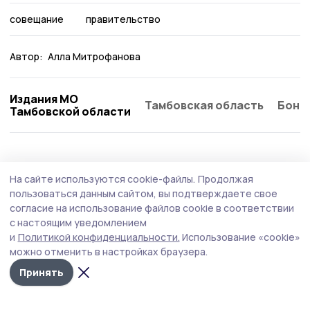
совещание
правительство
Автор:
Алла Митрофанова
Издания МО
Тамбовская область
Бонд
Тамбовской области
Общество
Вчера, 15:16
На сайте используются cookie-файлы.
Продолжая
Проживающие местного дома-интерната
пользоваться данным сайтом, вы подтверждаете свое
тепло встретили ансамбль из
согласие на использование файлов cookie в соответствии
с настоящим уведомлением
сосновского села
и
Политикой конфиденциальности.
Использование «cookie»
В гости приехал коллектив «Русская песня». Артисты
можно отменить в настройках браузера.
выступили с яркой концертной программой.
Принять