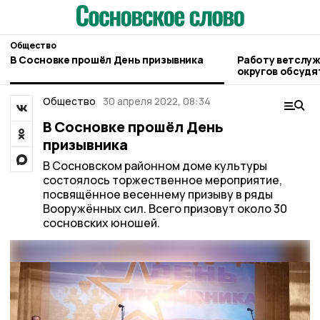
Общество
В Сосновке прошёл День призывника
Работу ветслуж
округов обсудят
правительстве 
Общество
30 апреля 2022, 08:34
В Сосновке прошёл День
призывника
В Сосновском районном доме культуры
состоялось торжественное мероприятие,
посвящённое весеннему призыву в ряды
Вооружённых сил. Всего призовут около 30
сосновских юношей.