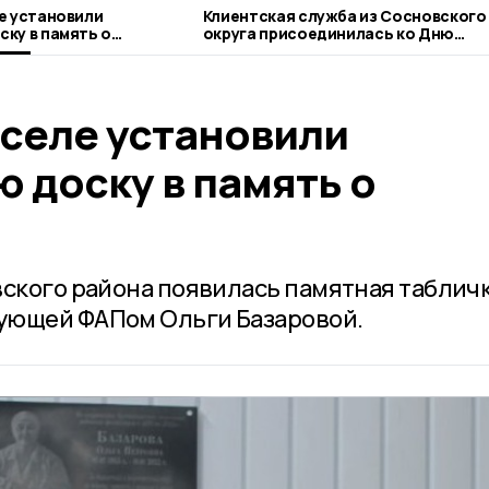
е установили
Клиентская служба из Сосновского
ку в память о
округа присоединилась ко Дню
благотворительного труда
 селе установили
 доску в память о
вского района появилась памятная табличк
ующей ФАПом Ольги Базаровой.