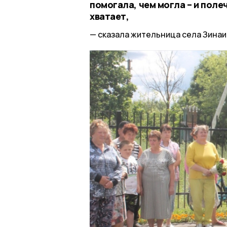
помогала, чем могла – и поле
хватает,
сказала жительница села Зина