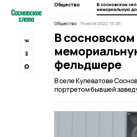
Общество
В сосновском сел
мемориальную дос
фельдшере
Общество
19 июля 2022, 15:05
В сосновском
мемориальную
фельдшере
В селе Кулеватове Сосно
портретом бывшей завед