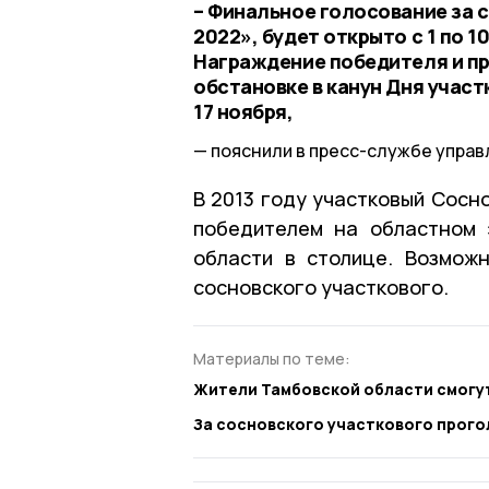
– Финальное голосование за 
2022», будет открыто с 1 по 
Награждение победителя и пр
обстановке в канун Дня учас
17 ноября,
пояснили в пресс-службе управ
В 2013 году участковый Сосн
победителем на областном 
области в столице. Возмож
сосновского участкового.
Материалы по теме:
Жители Тамбовской области смогу
За сосновского участкового прого