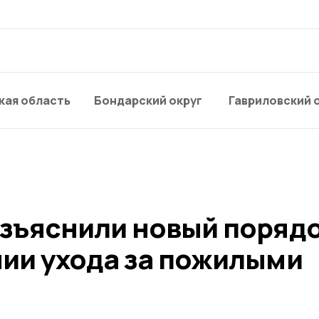
кая область
Бондарский округ
Гавриловский 
зъяснили новый поряд
ии ухода за пожилыми