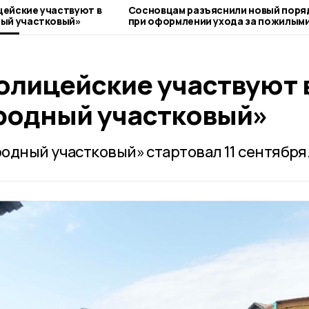
ейские участвуют в
Сосновцам разъяснили новый поря
ный участковый»
при оформлении ухода за пожилым
людьми
олицейские участвуют 
родный участковый»
одный участковый» стартовал 11 сентября