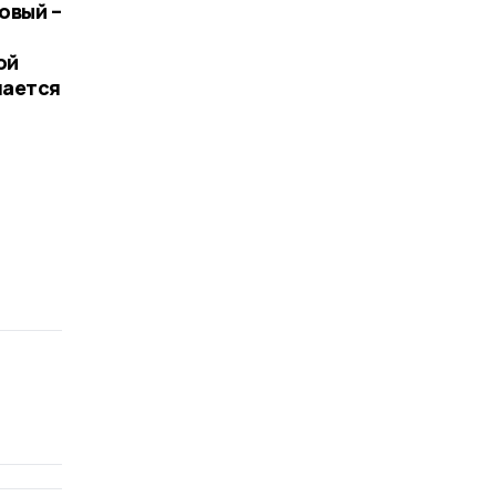
овый –
ой
чается