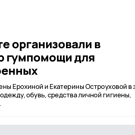
е организовали в
р гумпомощи для
оенных
ены Ерохиной и Екатерины Остроуховой в 
одежду, обувь, средства личной гигиены,
.