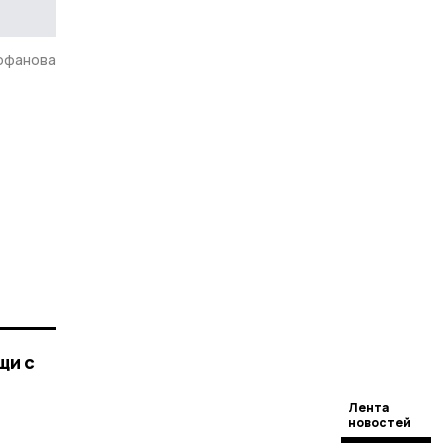
офанова
щи с
Лента
новостей